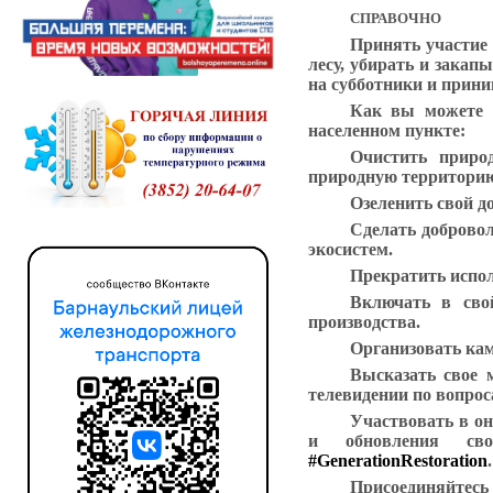
СПРАВОЧНО
Принять участие 
лесу, убирать и закап
на субботники и прини
Как вы можете п
населенном пункте:
Очистить приро
природную территорию
Озеленить свой д
Сделать доброво
экосистем.
Прекратить испол
Включать в свой
производства.
Организовать кам
Высказать свое 
телевидении по вопро
Участвовать в о
и обновления с
#GenerationRestoration
.
Присоединяйтесь