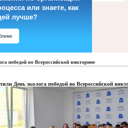
оцесса или знаете, как
цей лучше?
облеме
га победой во Всероссийской викторине
тили День эколога победой во Всероссийской викт