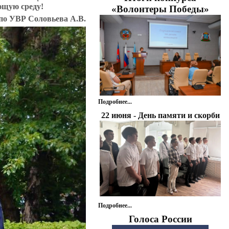
ющую среду!
«Волонтеры Победы»
 по УВР Соловьева А.В.
Подробнее...
22 июня - День памяти и скорби
Подробнее...
Голоса России