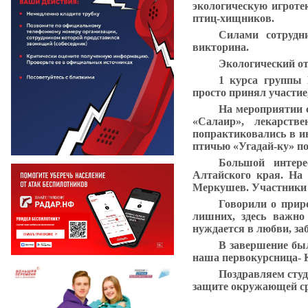
экологическую игроте
птиц-хищников.
Силами сотрудн
викторина.
Экологический о
1 курса группы
просто принял участие
На мероприятии с
«Салаир», лекарств
попрактиковались в ин
птичью «Угадай-ку» по
Большой интер
Алтайского края. На
Меркушев
. Участники
Говорили о приро
лишних, здесь важно
нуждается в любви, заб
В завершение был
наша первокурсница-
Поздравляем студ
защите окружающей с