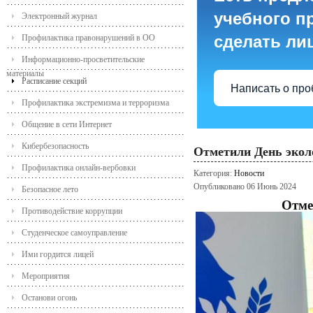
учебного пр
Электронный журнал
сделать ли
Профилактика правонарушений в ОО
Информационно-просветительские
материалы
Расписание секций
Написать о пр
Профилактика экстремизма и терроризма
Общение в сети Интернет
Кибербезопасность
Отметили День эколо
Профилактика онлайн-вербовки
Категория:
Новости
Опубликовано 06 Июнь 2024
Безопасное лето
Отме
Противодействие коррупции
Студенческое самоуправление
Ими гордится лицей
Мероприятия
Останови огонь