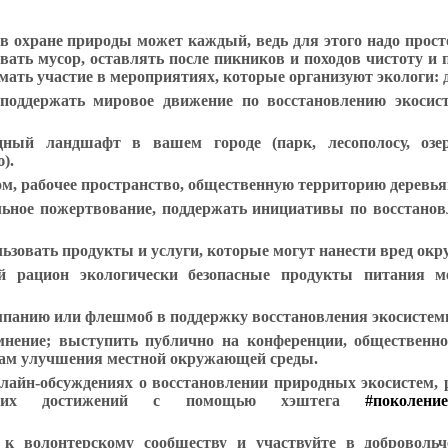
в охране природы может каждый, ведь для этого надо прост
ывать мусор, оставлять после пикников и походов чистоту и
мать участие в мероприятиях, которые организуют экологи: 
оддержать мировое движение по восстановлению экосис
дный ландшафт в вашем городе (парк, лесополосу, озе
).
ом, рабочее пространство, общественную территорию деревь
льное пожертвование, поддержать инициативы по восстано
ьзовать продукты и услуги, которые могут нанести вред окр
 рацион экологически безопасные продукты питания ме
панию или флешмоб в поддержку восстановления экосистем
мнение; выступить публично на конференции, общественн
сам улучшения местной окружающей среды.
нлайн-обсуждениях о восстановлении природных экосистем,
воих достижений с помощью хэштега
#поколение
 к волонтерскому сообществу и участвуйте в добровольч