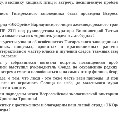
ку, выставку хищных птиц и встречу, посвящённую пробле
иков Тигирекского заповедника была проведена
Всерос
тряд «ЭКОрейс» Барнаульского лицея железнодорожного тра
 ПР 2311 под руководством куратора Вишнивецкой Тат
, а можно сказать «пришел, увидел и …победил»!
туденты узнали об особенностях Тигирекского заповедника 
енных, пищевых, ядовитых и краснокнижных растени
терактивном мастер-классе в изучении следов таежных зве
 голосам.
ес у собравшихся вызвала встреча, посвященная пр
 ней выступил руководитель Фонда по сохранению редки
 встречи смогли полюбоваться и на самих птиц: филина, бекр
де, о том, что люди - это тоже часть всей природы. В пр
 все: от огромного Солнца на небе, до маленького мура
оте и защите.
и подведены итоги Всероссийской экологической викторины
Кристина Трошина!
ентку с достижением и благодарим наш лесной отряд «ЭКО
реды!