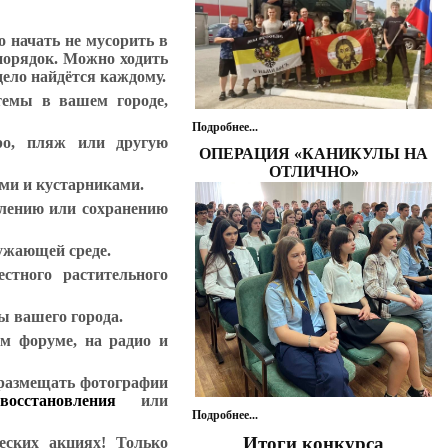
о начать не мусорить в
 порядок. Можно ходить
дело найдётся каждому.
темы в вашем городе,
Подробнее...
ро, пляж или другую
ОПЕРАЦИЯ «КАНИКУЛЫ НА
ОТЛИЧНО»
ями и кустарниками.
влению или сохранению
ужающей среде.
стного растительного
ы вашего города.
ом форуме, на радио и
 размещать фотографии
восстановления
или
Подробнее...
Итоги конкурса
еских акциях! Только