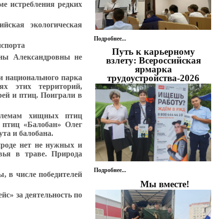
ме истребления редких
сийская экологическая
Подробнее...
нспорта
Путь к карьерному
ьяны Александровны
не
взлету: Всероссийская
ярмарка
трудоустройства-2026
и национального парка
ях этих территорий,
рей и птиц. Поиграли в
облемам хищных птиц
х птиц «Балобан»
Олег
ута и балобана.
ироде нет не нужных и
вья в траве. Природа
Подробнее...
, в числе победителей
Мы вместе!
рейс»
за деятельность по