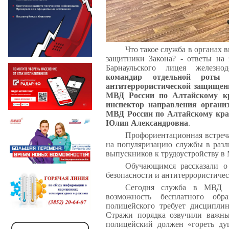
Что такое служба в органах 
защитники Закона? - ответы на 
Барнаульского лицея железно
командир отдельной роты 
антитеррористической защищен
МВД России по Алтайскому к
инспектор направления орга
МВД России по Алтайскому кра
Юлия Александровна
.
Профориентационная встреча
на популяризацию службы в разл
выпускников к трудоустройству в
Обучающимся рассказали о
безопасности и антитеррористиче
Сегодня служба в МВД - 
возможность бесплатного обр
полицейского требует дисциплин
Стражи порядка озвучили важны
полицейский должен «гореть ду