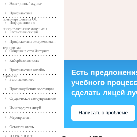
Электронный журнал
Профилактика
правонарушений в ОО
Информационно-
просветительские материалы
Расписание секций
Профилактика экстремизма и
терроризма
Общение в сети Интернет
Кибербезопасность
Профилактика онлайн-
Есть предложени
вербовки
Безопасное лето
учебного процесса
Противодействие коррупции
сделать лицей л
Студенческое самоуправление
Ими гордится лицей
Написать о проблеме
Мероприятия
Останови огонь
НАРКОПОСТ