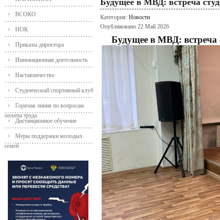
Будущее в МВД: встреча студ
ВСОКО
Категория:
Новости
Опубликовано 22 Май 2026
НОК
Будущее в МВД: встреча 
Приказы директора
Инновационная деятельность
Наставничество
Студенческий спортивный клуб
Горячая линия по вопросам
оплаты труда
Дистанционное обучение
Меры поддержки молодых
семей