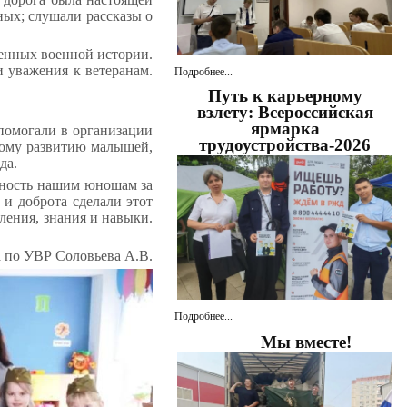
ных; слушали рассказы о
щенных военной истории.
 уважения к ветеранам.
Подробнее...
Путь к карьерному
взлету: Всероссийская
ярмарка
помогали в организации
трудоустройства-2026
нному развитию малышей,
да.
ьность нашим юношам за
 и доброта сделали этот
ления, знания и навыки.
а по УВР Соловьева А.В.
Подробнее...
Мы вместе!