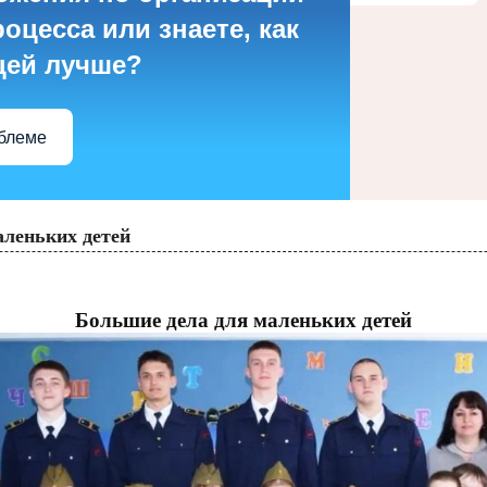
оцесса или знаете, как
цей лучше?
облеме
аленьких детей
Большие дела для маленьких детей