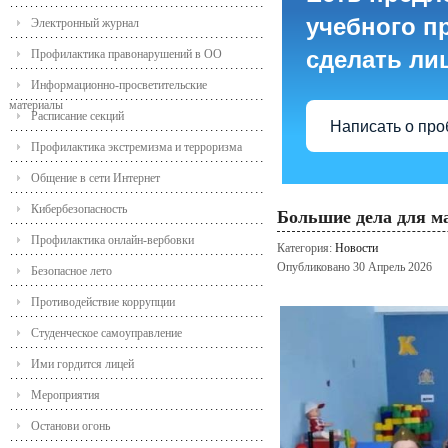
учебного пр
Электронный журнал
сделать ли
Профилактика правонарушений в ОО
Информационно-просветительские
материалы
Расписание секций
Написать о пр
Профилактика экстремизма и терроризма
Общение в сети Интернет
Кибербезопасность
Большие дела для м
Профилактика онлайн-вербовки
Категория:
Новости
Опубликовано 30 Апрель 2026
Безопасное лето
Противодействие коррупции
Студенческое самоуправление
Ими гордится лицей
Мероприятия
Останови огонь