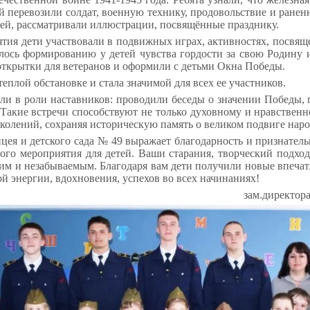
й перевозили солдат, военную технику, продовольствие и ранен
ей, рассматривали иллюстрации, посвящённые празднику.
тия дети участвовали в подвижных играх, активностях, посвя
лось формированию у детей чувства гордости за свою Родину и
открытки для ветеранов и оформили с детьми Окна Победы.
еплой обстановке и стала значимой для всех ее участников.
ли в роли наставников: проводили беседы о значении Победы, 
 Такие встречи способствуют не только духовному и нравстве
околений, сохраняя историческую память о великом подвиге наро
цея и детского сада № 49 выражает благодарность и признател
ого мероприятия для детей. Ваши старания, творческий подход
им и незабываемым. Благодаря вам дети получили новые впечат
й энергии, вдохновения, успехов во всех начинаниях!
зам.директор