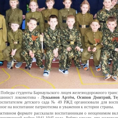
 Победы студенты Барнаульского лицея железнодорожного тран
ашинист локомотива -
Лукьянов Артём, Осипов Дмитрий, Те
воспитателем детского сада № 49 РЖД организовали для восп
ное на воспитание патриотизма и уважения к истории страны.
активном формате рассказали воспитанникам о неоценимом вк
чественной войне 1941-1945 года. Ребята узнали, что железна