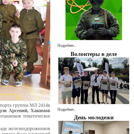
Подробнее...
Волонтеры в деле
спорта группы МЛ 2414к
Подробнее...
рзи Арсений, Хакимов
итанников тематическое
День молодежи
ладе железнодорожников
я дорога была настоящей