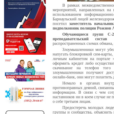
В рамках межведомственног
мероприятий, направленных на 
использованием информационн
Барнаульский лицей железнодорож
посетил
заместитель начальн
подполковник полиции Рожнов 
Обучающиеся групп С-2
преподавательский состав
распространенных схемах обмана,
Злоумышленники могут убеж
напугать блокировкой сим-карты, 
личным кабинетом на портале «
оформить кредит либо осуществи
скачивание на телефон того
злоумышленники получают дост
онлайн-банк, они могут похитить 
Немало в органах внутр
противоправных деяний, связанн
информации. В связи с чем сот
наставников ни в коем случае не
о себе третьим лицам.
Предостеречь молодых люде
группы и сообщества, объяснить 