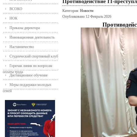
Противодействие IT-преступ
ВСОКО
Категория:
Новости
Опубликовано 12 Февраль 2026
НОК
Противодейс
Приказы директора
Инновационная деятельность
Наставничество
Студенческий спортивный клуб
Горячая линия по вопросам
оплаты труда
Дистанционное обучение
Меры поддержки молодых
семей