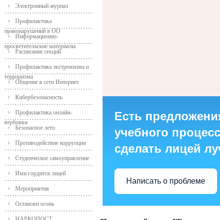
Электронный журнал
Профилактика
правонарушений в ОО
Информационно-
просветительские материалы
Расписание секций
Профилактика экстремизма и
терроризма
Общение в сети Интернет
Кибербезопасность
Профилактика онлайн-
Есть предложени
вербовки
Безопасное лето
учебного процесса
Противодействие коррупции
сделать лицей л
Студенческое самоуправление
Ими гордится лицей
Написать о проблеме
Мероприятия
Останови огонь
НАРКОПОСТ