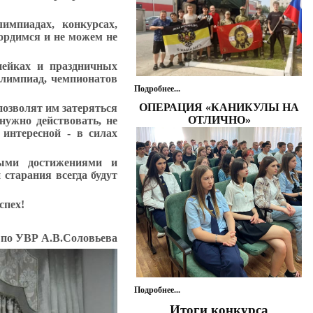
импиадах, конкурсах,
ордимся и не можем не
нейках и праздничных
олимпиад, чемпионатов
Подробнее...
ОПЕРАЦИЯ «КАНИКУЛЫ НА
позволят им затеряться
ОТЛИЧНО»
 нужно действовать, не
 интересной - в силах
ыми достижениями и
 старания всегда будут
спех!
 по УВР А.В.Соловьева
Подробнее...
Итоги конкурса