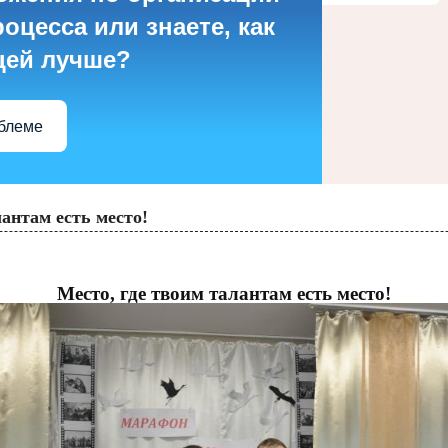
оцесса или знаете, как
цей лучше?
облеме
лантам есть место!
Место, где твоим талантам есть место!