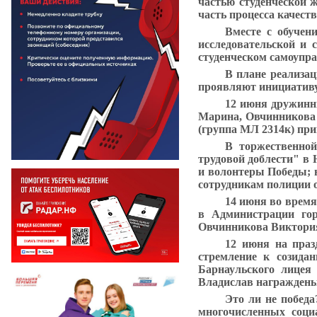
частью студенческой 
часть процесса качест
Вместе с обучен
исследовательской и 
студенческом самоупра
В плане реализац
проявляют инициативу,
12 июня
дружинн
Марина, Овчинникова
(группа МЛ 2314к)
при
В торжественно
трудовой доблести" в 
и волонтеры Победы; 
сотрудникам полиции 
14 июня
во время
в Администрации го
Овчинникова Виктори
12 июня
на праз
стремление к созид
Барнаульского лицея
Владислав
награждены
Это ли не победа
многочисленных соци