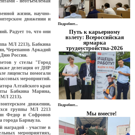
дентами - неотъемлемая
твенной жизни
, научно-
лонтерском движении и
Подробнее...
Путь к карьерному
ий. Радует то, что они
взлету: Всероссийская
ярмарка
ппа МЛ 2213),
Бабкина
трудоустройства-2026
ин, Черепанов Аркадий
 Дню России.
цветов
у стелы "Город
также делегация от ДНР
але лицеисты помогали
массовых мероприятий.
атора Алтайского края
енты
Бабкина Марина,
МЛ 2213
).
лонтерском движении,
Подробнее...
ихся
группы МЛ 2213
Мы вместе!
дин Федор и Софронов
 города Барнаула.
й наградой - участие в
ельных мероприятиях,