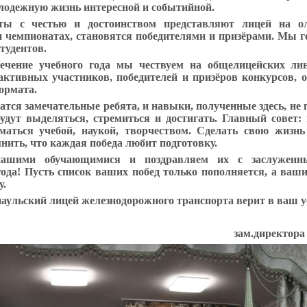
олодежную жизнь интересной и событийной.
ты с честью и достоинством представляют лицей на ол
и чемпионатах, становятся победителями и призёрами. Мы г
тудентов.
ечение учебного года мы чествуем на общелицейских ли
ктивных участников, победителей и призёров конкурсов, 
ормата.
атся замечательные ребята, и навыки, полученные здесь, не 
будут выделяться, стремиться и достигать. Главный совет:
иматься учебой, наукой, творчеством. Сделать свою жизнь
мнить, что каждая победа любит подготовку.
ашими обучающимися и поздравляем их с заслуженн
ода! Пусть список ваших побед только пополняется, а ваши
у.
аульский лицей железнодорожного транспорта верит в ваш у
зам.директора