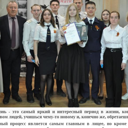
знь - это самый яркий и интересный период в жизни, ко
ом людей, учишься чему-то новому и, конечно же, обретаешь
бный процесс является самым главным в лицее, но кроме