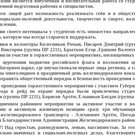
жизни является внеучебная
и воспитательная работа со сту
венной подготовки рабочих и специалистов.
ием лицей дает возможность реализовать себя и в общес
социально-полезной деятельности, творчестве и спорте, во
влении.
ии своего потенциала у студентов есть множество направлен
 которую мы всегда стараемся поддержать.
ики и волонтеры
Колесников Роман, Писарев Дмитрий (гру
 Виктория
(группа
ПР 2211
), Брытков Егор ,Гришин Валент
няли участие в торжественных мероприятиях, посвященных
й церемонии
поднятия российского флага и возложения 
Нагорном парке, где поучаствовали первые лица региона, а 
на многолюдном в праздничный день железнодорожном вокз
охранять общественный порядок и безопасность проведения 
 проведения торжественного мероприятия с участием Губерн
рода в рейд по охране порядка были привлечены студ
я
(группа
ПР 2211
),
Борисов Артём, Ельников Богдан
(группа
дничном районном мероприятии за активное участие в во
анию и активную жизненную позицию сразу три обучающ
 железнодорожного транспорта - Алехнович Артём, Пого
 Благодарностями Администрации Железнодорожного района
?! Над серостью, равнодушием, ленью, пассивностью. За это
ально-значимых и социально-полезных делах, благотворит