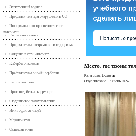
учебного пр
Электронный журнал
сделать ли
Профилактика правонарушений в ОО
Информационно-просветительские
материалы
Расписание секций
Написать о пр
Профилактика экстремизма и терроризма
Общение в сети Интернет
Кибербезопасность
Место, где твоим та
Профилактика онлайн-вербовки
Категория:
Новости
Опубликовано 17 Июнь 2024
Безопасное лето
Противодействие коррупции
Студенческое самоуправление
Ими гордится лицей
Мероприятия
Останови огонь