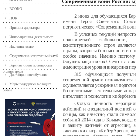
Современный воин России: м
ВСОКО
2 июня для обучающихся Бар
НОК
имени Героя Советского Союза
патриотическое «Современный воин
Приказы директора
В условиях текущей непросто
Инновационная деятельность
политической стабильности,
конституционного строя являют
Наставничество
страны, вопросы безопасности и п
особое значение. Именно поэтому
Студенческий спортивный клуб
будущих защитников Отечества с а
Горячая линия по вопросам
демонстрация уровня внедрения пер
оплаты труда
315 обучающихся получили
Дистанционное обучение
современной армии используются 
Меры поддержки молодых
осуществляется ускоренная подготов
семей
беспилотными летательными аппар
интеллект и технологии кибербезоп
Особую ценность мероприя
действий и специальной военной 
бойцы, как известно, стали символ
событий 2014 года в Крыму, когда
и защиту жителей от агрессии), 
тактических игр «КиберАрена», к