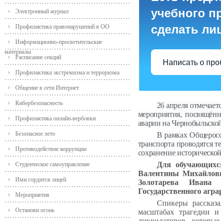
учебного пр
Электронный журнал
сделать ли
Профилактика правонарушений в ОО
Информационно-просветительские
материалы
Расписание секций
Написать о пр
Профилактика экстремизма и терроризма
Общение в сети Интернет
Кибербезопасность
26 апреля
отмечаетс
мероприятия, посвящённ
Профилактика онлайн-вербовки
аварии на Чернобыльско
Безопасное лето
В рамках Общеросс
транспорта проводятся т
Противодействие коррупции
сохранение исторической
Для обучающихс
Студенческое самоуправление
Валентины Михайло
Ими гордится лицей
Золотарева Ивана 
Государственного агра
Мероприятия
Спикеры рассказ
Останови огонь
масштабах трагедии и
ликвидаторов, которы