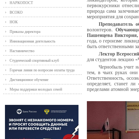
НАРКОПОСТ
первокурсники отнесли
природа сама залечивае
ВСОКО
мероприятия для сохран
НОК
Преподаватель 
волонтеров.
Обучающие
Приказы директора
Пашенцева Виктория
года, о героизме ликви
Инновационная деятельность
быть ответственными за
Наставничество
Лектор Всеросси
для студентов лекцию 
Студенческий спортивный клуб
Чернобыль учит н
Горячая линия по вопросам оплаты труда
тем, в чьих руках они 
Ответственность, осоз
Дистанционное обучение
определяет, станет ли
пределами атомной энерг
Меры поддержки молодых семей