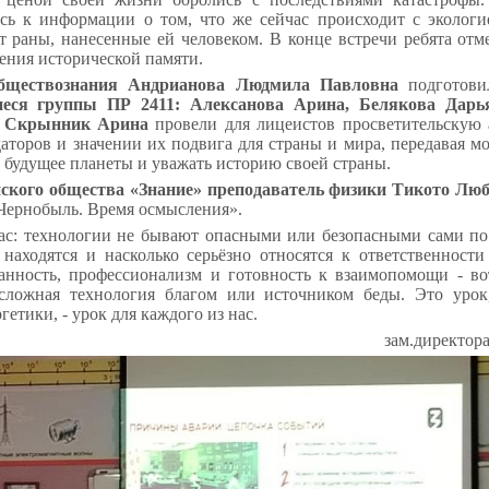
сь к информации о том, что же сейчас происходит с экологи
т раны, нанесенные ей человеком. В конце встречи ребята от
ения исторической памяти.
обществознания Андрианова Людмила Павловна
подготови
ся группы ПР 2411: Алексанова Арина, Белякова Дарья
, Скрынник Арина
провели для лицеистов просветительскую
даторов и значении их подвига для страны и мира, передавая 
 будущее планеты и уважать историю своей страны.
йского общества «Знание» преподаватель физики Тикото Лю
«Чернобыль. Время осмысления».
ас: технологии не бывают опасными или безопасными сами по с
находятся и насколько серьёзно относятся к ответственности
нанность, профессионализм и готовность к взаимопомощи - во
 сложная технология благом или источником беды. Это урок
етики, - урок для каждого из нас.
зам.директор