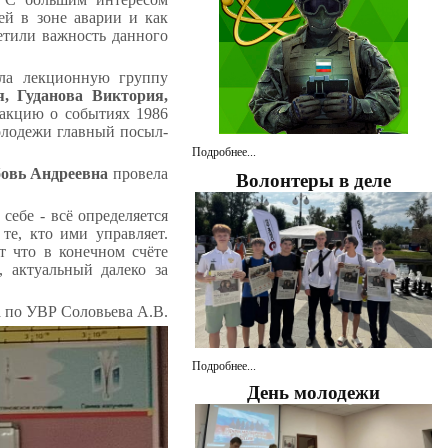
ей в зоне аварии и как
метили важность данного
ла лекционную группу
, Гуданова Виктория,
 акцию о событиях 1986
молодежи главный посыл-
Подробнее...
бовь Андреевна
провела
Волонтеры в деле
ебе - всё определяется
 те, кто ими управляет.
т что в конечном счёте
, актуальный далеко за
а по УВР Соловьева А.В.
Подробнее...
День молодежи