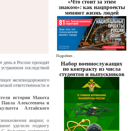
«Что стоит за этим
знаком»: как нацпроекты
меняют жизнь людей
Подробнее...
т день в России проходят
Набор военнослужащих
 устранения последствий
по контракту из числа
студентов и выпускников
 лицее железнодорожного
ческой ответственности и
ателя истории Макота
 Павла Алексеевича и
ультета Алтайского
зникновения аварии; о
мание уделили подвигу
. С большим интересом