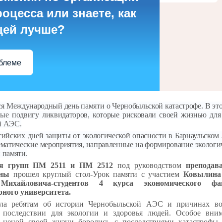
оцесса или знаете, как
цей лучше?
облеме
я Международный день памяти о Чернобыльской катастрофе. В это
ые подвигу ликвидаторов, которые рисковали своей жизнью для
й АЭС.
ийских дней защиты от экологической опасности в Барнаульском
ематические мероприятия, направленные на формирование экологи
 памяти.
я групп ПМ 2511 и ПМ 2512
под руководством
преподав
вны
прошел круглый стол-Урок памяти с участием
Ковылина
Михайловича-студентов 4 курса экономического фак
рного университета.
ала ребятам об истории Чернобыльской АЭС и причинах во
 последствии для экологии и здоровья людей. Особое вни
е ценой своей жизни боролись с последствиями катастрофы