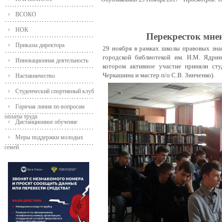
ВСОКО
НОК
Перекресток мне
Приказы директора
29 ноября в рамках школы правовых зна
городской библиотекой им. Н.М. Ядрин
Инновационная деятельность
котором активное участие приняли ст
Черкашина и мастер п/о С.В. Зинченко).
Наставничество
Студенческий спортивный клуб
Горячая линия по вопросам
оплаты труда
Дистанционное обучение
Меры поддержки молодых
семей