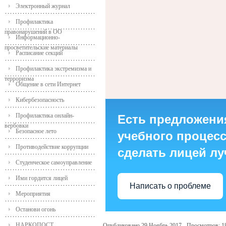
Электронный журнал
Профилактика
правонарушений в ОО
Информационно-
просветительские материалы
Расписание секций
Профилактика экстремизма и
терроризма
Общение в сети Интернет
Кибербезопасность
Профилактика онлайн-
Есть предложени
вербовки
Безопасное лето
учебного процесса
Противодействие коррупции
сделать лицей л
Студенческое самоуправление
Ими гордится лицей
Написать о проблеме
Мероприятия
Останови огонь
НАРКОПОСТ
Опубликовано 29 Ноябрь 2017
Просмотров: 1