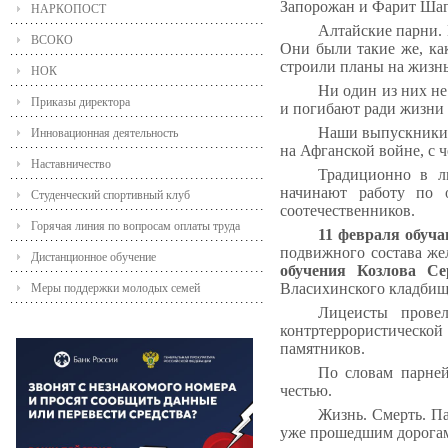
Запорожан и Фарит Шаг
НАРКОПОСТ
Алтайские парни. 
ВСОКО
Они были такие же, как
строили планы на жизнь
НОК
Ни один из них не
Приказы директора
и погибают ради жизни 
Наши выпускники 
Инновационная деятельность
на Афганской войне, с 
Наставничество
Традиционно в л
начинают работу по 
Студенческий спортивный клуб
соотечественников.
Горячая линия по вопросам оплаты труда
11 февраля обуч
подвижного состава же
Дистанционное обучение
обучения Козлова С
Власихинского кладбища
Меры поддержки молодых семей
Лицеисты провел
контртеррористической
памятников.
По словам парней
честью.
Жизнь. Смерть. Па
уже прошедшим дорогам