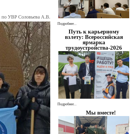
а по УВР Соловьева А.В.
Подробнее...
Путь к карьерному
взлету: Всероссийская
ярмарка
трудоустройства-2026
Подробнее...
Мы вместе!