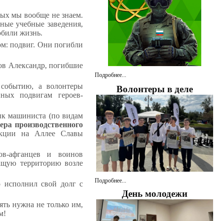
рых мы вообще не знаем.
чные учебные заведения,
юбили жизнь.
ом: подвиг. Они погибли
ов Александр, погибшие
Подробнее...
у событию, а
волонтеры
Волонтеры в деле
ных подвигам героев-
к машиниста (по видам
ера производственного
 акции
на Аллее Славы
ов-афганцев и воинов
жащую территорию возле
Подробнее...
о исполнил свой долг с
День молодежи
ять нужна не только им,
м!