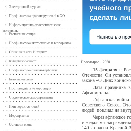
учебного пр
Электронный журнал
сделать ли
Профилактика правонарушений в ОО
Информационно-просветительские
материалы
Расписание секций
Написать о пр
Профилактика экстремизма и терроризма
Общение в сети Интернет
Кибербезопасность
Просмотров: 12020
15 февраля
в Рос
Профилактика онлайн-вербовки
Отечества. Он установ
Безопасное лето
закона «О Днях воинско
Дата праздника в
Противодействие коррупции
Афганистана.
Студенческое самоуправление
.Афганская война 
Советского Союза. Это
Ими гордится лицей
людей, повлиял на вну
Мероприятия
Через афганское г
и медалями награждены 
Останови огонь
140 - ордена Красной 