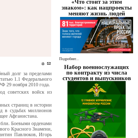
«Что стоит за этим
знаком»: как нацпроекты
меняют жизнь людей
Подробнее...
Набор военнослужащих
по контракту из числа
бный долг за пределами
студентов и выпускников
татью 1.1 Федерального
Ф 29 ноября 2010 года.
од советских войск из
ичных страниц в истории
ед в судьбах миллионов
щее Афганистана.
гибли. Боевыми орденами
евого Красного Знамени,
тантин Павлюков, Игорь