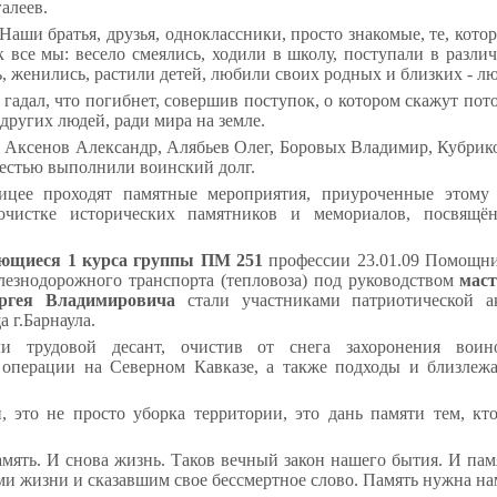
алеев.
Наши братья, друзья, одноклассники, просто знакомые, те, кото
 все мы: весело смеялись, ходили в школу, поступали в разли
, женились, растили детей, любили своих родных и близких - л
 гадал, что погибнет, совершив поступок, о котором скажут пот
других людей, ради мира на земле.
Аксенов Александр, Алябьев Олег, Боровых Владимир, Кубрик
честью выполнили воинский долг.
ицее
проходят памятные мероприятия, приуроченные этом
очистке исторических памятников и мемориалов, посвящён
ающиеся 1 курса группы ПМ 251
профессии 23.01.09 Помощни
лезнодорожного транспорта (тепловоза) под руководством
маст
ергея Владимировича
стали участниками патриотической
 г.Барнаула.
и трудовой десант, очистив от снега захоронения воин
 операции на Северном Кавказе, а также подходы и близле
, это не просто уборка территории, это дань памяти тем, кт
мять. И снова жизнь. Таков вечный закон нашего бытия. И пам
и жизни и сказавшим свое бессмертное слово. Память нужна на