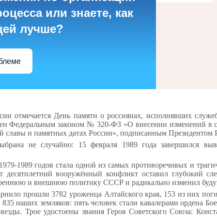
оцесса или знаете, как
цей лучше?
облеме
сии отмечается День памяти о россиянах, исполнявших служе
лен Федеральным законом № 320-ФЗ «О внесении изменений в с
й славы и памятных датах России», подписанным Президентом Р
ыбрана не случайно: 15 февраля 1989 года завершился выв
1979-1989 годов стала одной из самых противоречивых и траг
т десятилетний вооружённый конфликт оставил глубокий сл
треннюю и внешнюю политику СССР и радикально изменил буду
орнило прошли 3782 уроженца Алтайского края, 153 из них по
835 наших земляков: пять человек стали кавалерами ордена Бо
Звезды. Трое удостоены звания Героя Советского Союза: Конс