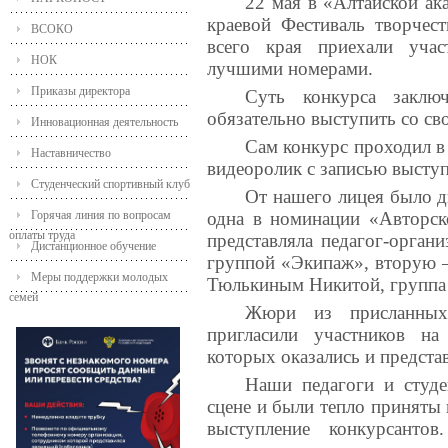
22 мая в «Алтайской ак
краевой Фестиваль творчес
ВСОКО
всего края приехали уча
НОК
лучшими номерами.
Приказы директора
Суть конкурса заклю
обязательно выступить со св
Инновационная деятельность
Сам конкурс проходил в
Наставничество
видеоролик с записью высту
Студенческий спортивный клуб
От нашего лицея было д
Горячая линия по вопросам
одна в номинации «Авторск
оплаты труда
представляла педагог-орган
Дистанционное обучение
группой «Экипаж», вторую –
Меры поддержки молодых
Тюлькиным Никитой, группа
семей
Жюри из присланных
пригласили участников на 
которых оказались и предста
Наши педагоги и студе
сцене и были тепло приняты
выступление конкурсантов