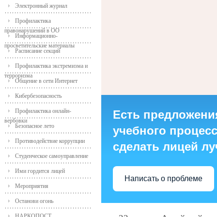
Электронный журнал
Профилактика
правонарушений в ОО
Информационно-
просветительские материалы
Расписание секций
Профилактика экстремизма и
терроризма
Общение в сети Интернет
Кибербезопасность
Профилактика онлайн-
Есть предложени
вербовки
Безопасное лето
учебного процесса
Противодействие коррупции
сделать лицей л
Студенческое самоуправление
Ими гордится лицей
Написать о проблеме
Мероприятия
Останови огонь
НАРКОПОСТ