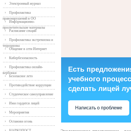
Электронный журнал
Профилактика
правонарушений в ОО
Информационно-
просветительские материалы
Расписание секций
Профилактика экстремизма и
терроризма
Общение в сети Интернет
Кибербезопасность
Профилактика онлайн-
Есть предложени
вербовки
Безопасное лето
учебного процесса
Противодействие коррупции
сделать лицей л
Студенческое самоуправление
Ими гордится лицей
Написать о проблеме
Мероприятия
Останови огонь
НАРКОПОСТ