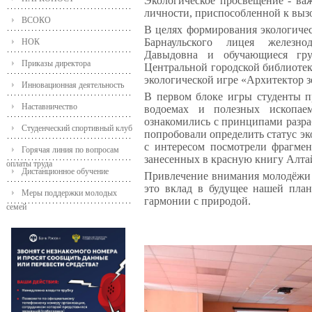
Экологическое просвещение - ва
личности, приспособленной к выз
ВСОКО
В целях формирования экологичес
Барнаульского лицея железн
НОК
Давыдовна и обучающиеся гр
Приказы директора
Центральной городской библиотек
экологической игре «Архитектор з
Инновационная деятельность
В первом блоке игры студенты п
Наставничество
водоемах и полезных ископае
ознакомились с принципами разра
Студенческий спортивный клуб
попробовали определить статус э
с интересом посмотрели фрагме
Горячая линия по вопросам
занесенных в красную книгу Алтай
оплаты труда
Дистанционное обучение
Привлечение внимания молодёжи к
это вклад в будущее нашей пла
Меры поддержки молодых
гармонии с природой.
семей