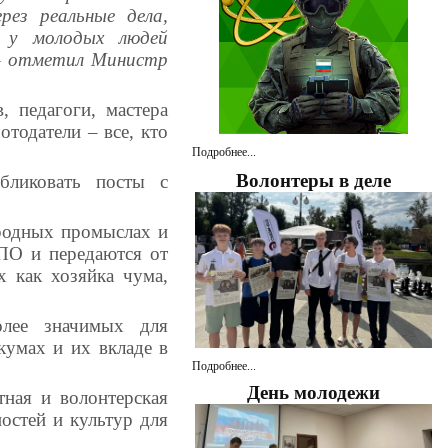
рез реальные дела,
м у молодых людей
 – отметил Министр
 педагоги, мастера
тодатели – все, кто
Подробнее...
Волонтеры в деле
бликовать посты с
ародных промыслах и
СПО и передаются от
х как хозяйка чума,
олее значимых для
кумах и их вкладе в
Подробнее...
День молодежи
тная и волонтерская
остей и культур для