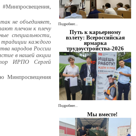
 #Минпросвещения,
 так не объединяет,
Подробнее...
тают плечом к плечу
Путь к карьерному
ные специальности,
взлету: Всероссийская
м традиции каждого
ярмарка
трудоустройства-2026
ства народов России
астие в нашей акции
ктор ИРПО Сергей
ию Минпросвещения
Подробнее...
Мы вместе!