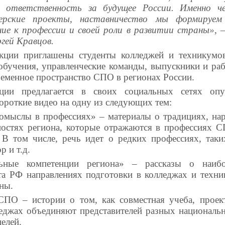
 ответственность за будущее России. Именно че
ерские проекты, наставничество мы формируе
ние к профессии и своей роли в развитии страны»,
гей Кравцов.
кции приглашены студенты колледжей и техникумов,
обучения, управленческие команды, выпускники и рабо
ременное пространство СПО в регионах России.
ции предлагается в своих социальных сетях опу
ороткие видео на одну из следующих тем:
ромыслы в профессиях» – материалы о традициях, н
остях региона, которые отражаются в профессиях 
. В том числе, речь идет о редких профессиях, таки
р и т.д.
льные компетенции региона» – рассказы о наиб
та РФ направлениях подготовки в колледжах и техни
ны.
СПО – истории о том, как совместная учеба, проек
леджах объединяют представителей разных национальн
елей.