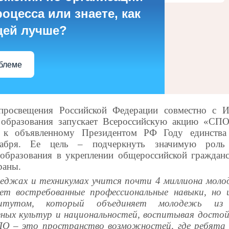
оцесса или знаете, как
цей лучше?
облеме
просвещения Российской Федерации совместно с И
 образования запускает Всероссийскую акцию «СПО 
 к объявленному Президентом РФ Году единства
кабря. Ее цель – подчеркнуть значимую роль 
образования в укреплении общероссийской граждан
раны.
лледжах и техникумах учится почти 4 миллиона мол
ет востребованные профессиональные навыки, но 
итутом, который объединяет молодежь из 
зных культур и национальностей, воспитывая досто
ПО – это пространство возможностей, где ребята