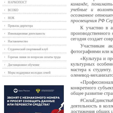
НАРКОПОСТ
команде, понимать
учебные и волонт
ВСОКО
осознанное отноше
НОК
просвещения РФ Сер
Приказы директора
К участию в а
производственного 
Инновационная деятельность
сегодня создает сов
Наставничество
Участникам ак
Студенческий спортивный клуб
фотографиями или к
Горячая линия по вопросам оплаты труда
«Культура и п
культурных особенн
Дистанционное обучение
мастера к студенту
Меры поддержки молодых семей
оленевод-механизато
«Профессиона
конкретного субъек
общее развитие стра
#СилаЕдинства
деятельность в кол
достижения общих ц