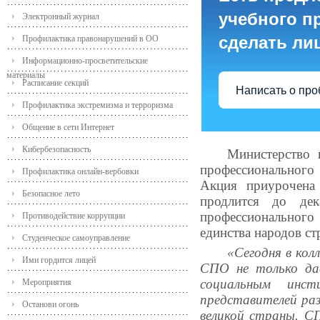
учебного пр
Электронный журнал
сделать ли
Профилактика правонарушений в ОО
Информационно-просветительские
материалы
Расписание секций
Написать о пр
Профилактика экстремизма и терроризма
Общение в сети Интернет
Кибербезопасность
Министерство 
профессионального
Профилактика онлайн-вербовки
Акция приурочена
Безопасное лето
продлится до де
профессионального 
Противодействие коррупции
единства народов ст
Студенческое самоуправление
«Сегодня в ко
Ими гордится лицей
СПО не только да
социальным инст
Мероприятия
представителей ра
Останови огонь
великой страны. С