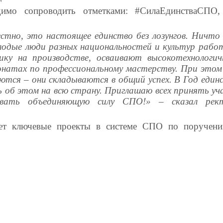
димо сопроводить отметками: #СилаЕдинстваСПО,
стно, это настоящее единство без лозунгов. Ничто
лодые люди разных национальностей и культур рабо
ку на производстве, осваивают высокотехнологич
онатах по профессиональному мастерству. При это
ются – они складываются в общий успех. В Год един
ь об этом на всю страну. Приглашаю всех принять уч
овать объединяющую силу СПО!» – сказал ре
ет ключевые проекты в системе СПО по поручен