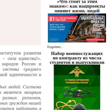
«Что стоит за этим
знаком»: как нацпроекты
меняют жизнь людей
Подробнее...
нститутом развития
Набор военнослужащих
по контракту из числа
– сила единства!».
студентов и выпускников
 народов России и
системы среднего
ской идентичности и
одых людей. Система
и является мощным
разных регионов,
йных граждан нашей
 учатся работать в