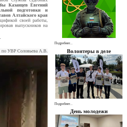
жбы Казанцев Евгений
альной подготовки и
тавов Алтайского края
цификой своей работы,
тировав выпускников на
.
Подробнее...
Волонтеры в деле
а по УВР Соловьева А.В.
Подробнее...
День молодежи