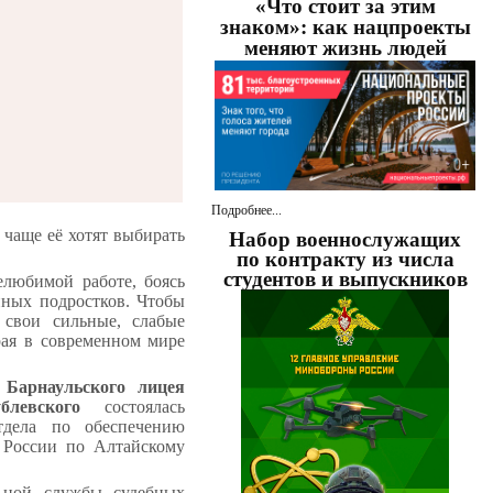
«Что стоит за этим
знаком»: как нацпроекты
меняют жизнь людей
Подробнее...
 чаще её хотят выбирать
Набор военнослужащих
по контракту из числа
студентов и выпускников
любимой работе, боясь
нных подростков. Чтобы
 свои сильные, слабые
рая в современном мире
Барнаульского лицея
левского
состоялась
тдела по обеспечению
 России по Алтайскому
ьной службы судебных