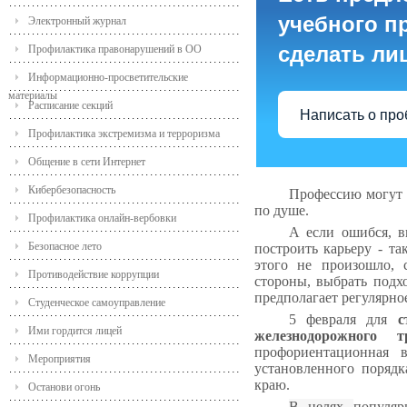
учебного пр
Электронный журнал
сделать ли
Профилактика правонарушений в ОО
Информационно-просветительские
материалы
Расписание секций
Написать о пр
Профилактика экстремизма и терроризма
Общение в сети Интернет
Кибербезопасность
Профессию могут в
по душе.
Профилактика онлайн-вербовки
А если ошибся, в
Безопасное лето
построить карьеру - т
этого не произошло, 
Противодействие коррупции
стороны, выбрать подх
предполагает регулярно
Студенческое самоуправление
5 февраля для
с
Ими гордится лицей
железнодорожного 
профориентационная 
Мероприятия
установленного порядка
краю.
Останови огонь
В целях
популяр