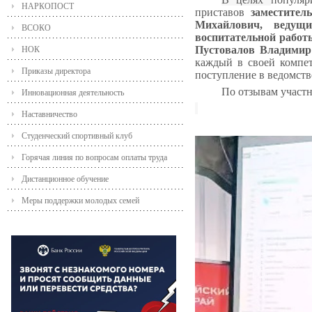
НАРКОПОСТ
приставов
заместител
Михайлович, ведущи
ВСОКО
воспитательной работ
Пустовалов Владими
НОК
каждый в своей компет
Приказы директора
поступление
в ведомств
По отзывам участн
Инновационная деятельность
Наставничество
Студенческий спортивный клуб
Горячая линия по вопросам оплаты труда
Дистанционное обучение
Меры поддержки молодых семей