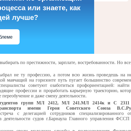
оцесса или знаете, как
цей лучше?
облеме
ыбирать по престижности, зарплате, востребованности. Но все
ыбрал не ту профессию, а потом всю жизнь проведешь на не
акой маячащий на горизонте путь пугает большинство совреме
специалисты советуют озаботиться профориентацией: найти
одящие профессии и проработать карьерную траекторию, кото
е переобучение и даже смену деятельности.
тудентов групп МЛ 2412, МЛ 241.МЛ 2414к и С 2311 
транспорта имени Героя Советского Союза В.С.Руб
встреча с делегацией сотрудников
специализированного о
 деятельности судов г.
Барнаула Главного управления ФССП
изации среди молодежи службы
в подразделениях
Федерал