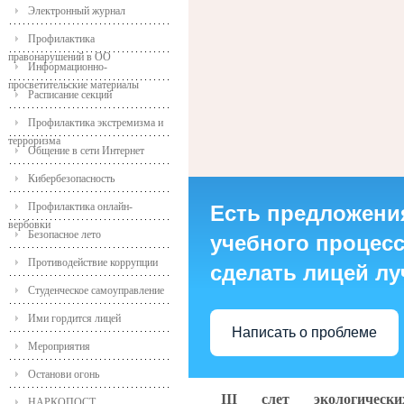
Электронный журнал
Профилактика
правонарушений в ОО
Информационно-
просветительские материалы
Расписание секций
Профилактика экстремизма и
терроризма
Общение в сети Интернет
Кибербезопасность
Профилактика онлайн-
Есть предложени
вербовки
Безопасное лето
учебного процесса
Противодействие коррупции
сделать лицей л
Студенческое самоуправление
Ими гордится лицей
Написать о проблеме
Мероприятия
Останови огонь
III слет экологическ
НАРКОПОСТ