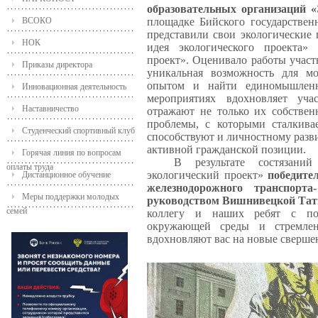
образовательных организаций
ВСОКО
площадке Бийского государствен
представили свои экологические
НОК
идея экологического проекта»
проект». Оценивало работы учас
Приказы директора
уникальная возможность для мо
опытом и найти единомышлен
Инновационная деятельность
мероприятиях вдохновляет уча
Наставничество
отражают не только их собствен
проблемы, с которыми сталкива
Студенческий спортивный клуб
способствуют и личностному разв
активной гражданской позиции.
Горячая линия по вопросам
В результате состязан
оплаты труда
экологический проект»
победите
Дистанционное обучение
железнодорожного транспорт
Меры поддержки молодых
руководством Вишнивецкой Та
семей
коллегу и наших ребят с по
окружающей среды и стремлен
вдохновляют вас на новые сверше