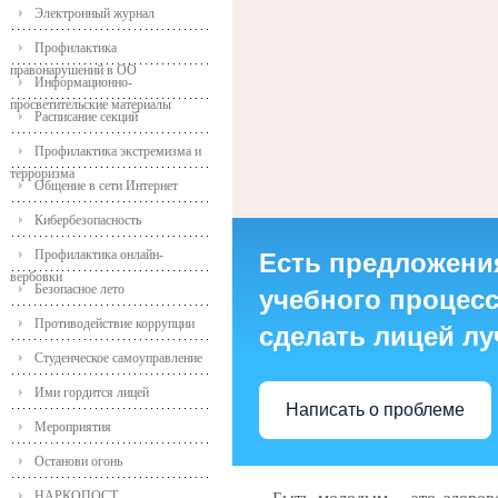
Электронный журнал
Профилактика
правонарушений в ОО
Информационно-
просветительские материалы
Расписание секций
Профилактика экстремизма и
терроризма
Общение в сети Интернет
Кибербезопасность
Профилактика онлайн-
Есть предложени
вербовки
Безопасное лето
учебного процесса
Противодействие коррупции
сделать лицей л
Студенческое самоуправление
Ими гордится лицей
Написать о проблеме
Мероприятия
Останови огонь
НАРКОПОСТ