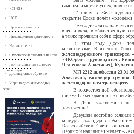
Быть молодым - это здоров
самореализация и успех, новые г
ВСОКО
27 июня в Железнодорожн
открытие Доски почёта молодёжи.
НОК
Ежегодно она пополняется и
Приказы директора
внесли вклад в общественную, сп
а также проявили себя в сфере обр
Инновационная деятельность
В этом году Доска поч
Наставничество
коллективами. В их числе боль
железнодорожного транспорта 
Студенческий спортивный клуб
«ЭКОрейс» (руководитель Вишн
Горячая линия по вопросам
Чекряжева Анастасия), Кулагин
оплаты труда
МЛ 2212 профессии 23.01.0
Дистанционное обучение
Анастасия, командир группы П
железнодорожном транспорте.
Меры поддержки молодых
семей
В торжественной обстановк
письма Главы администрации Желе
В День молодежи наш эк
достижение!
Девушки достойно заявили о
конкурса эколидеров «Экосистем
Всероссийском Слете юннатов 
Первых и наш лицей желает «ЭКО