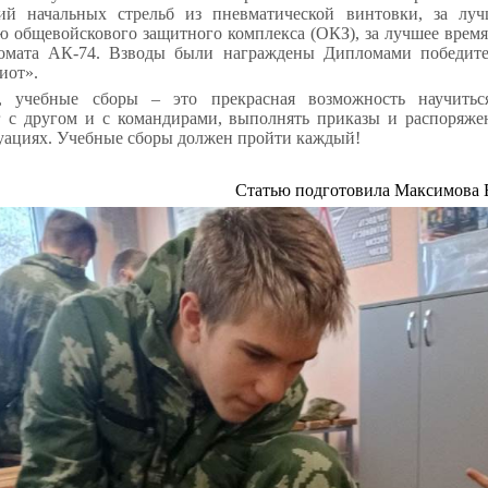
й начальных стрельб из пневматической винтовки, за лу
ю общевойскового защитного комплекса (ОКЗ), за лучшее врем
томата АК-74. Взводы были награждены Дипломами победите
иот».
, учебные сборы – это прекрасная возможность научитьс
г с другом и с командирами, выполнять приказы и распоряже
уациях. Учебные сборы должен пройти каждый!
Статью подготовила Максимова 