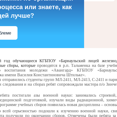
оцесса или знаете, как
цей лучше?
облеме
 год обучающиеся КГБПОУ «Барнаульский лицей железнод
ные сборы, которые
проводятся в р.п. Тальменка на базе учеб
кого воспитания молодежи «Авангард» КГБПОУ
«Барнауль
джа имени Василия Константиновича Штильке»
.
ы отправились студенты групп МЛ-2411, МЛ-2413, С-2411 и пар
ти следования и на сборах ребят сопровождали мастера п/о Зинче
бята постигали азы военной науки: занимались строевой, 
едицинской подготовкой, изучали виды радиационной, хими
 программе учебных сборов появилась новая дисциплина – осно
 всей серьезностью подошли к изучению военной науки, сви
та получили по окончании сборов. Отмечены были ребята за