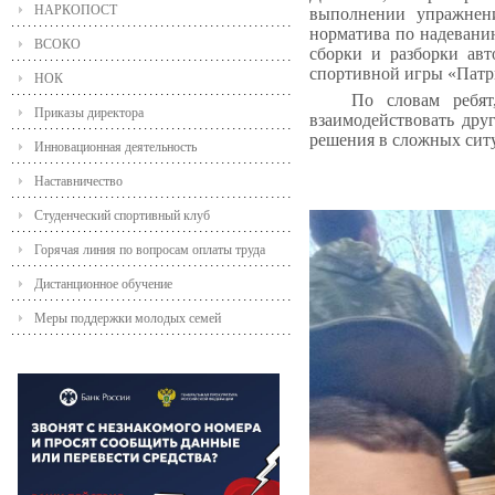
НАРКОПОСТ
выполнении упражнени
норматива по надевани
ВСОКО
сборки и разборки ав
спортивной игры «Патр
НОК
По словам ребят
Приказы директора
взаимодействовать дру
решения в сложных сит
Инновационная деятельность
Наставничество
Студенческий спортивный клуб
Горячая линия по вопросам оплаты труда
Дистанционное обучение
Меры поддержки молодых семей