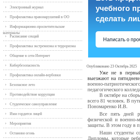
учебного пр
Электронный журнал
сделать ли
Профилактика правонарушений в ОО
Информационно-просветительские
материалы
Расписание секций
Написать о пр
Профилактика экстремизма и терроризма
Общение в сети Интернет
Кибербезопасность
Опубликовано 23 Октябрь 2025
Уже не в первый
Профилактика онлайн-вербовки
выезжают на пятиднев
военно-патриотичес
Безопасное лето
педагогического колле
Противодействие коррупции
В октябре на сбор
всего 81 человек. В пу
Студенческое самоуправление
Пономаренко И.В.
Все пять дней ре
Ими гордится лицей
физической и военно-м
Мероприятия
защиты. В этом году в
Наши студенты со
Останови огонь
Дипломы, которые ребя