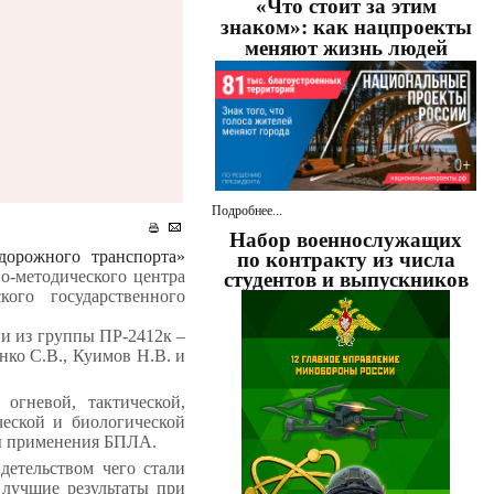
«Что стоит за этим
знаком»: как нацпроекты
меняют жизнь людей
Подробнее...
Набор военнослужащих
орожного транспорта»
по контракту из числа
но-методического центра
студентов и выпускников
ского государственного
ни из группы ПР-2412к –
нко С.В., Куимов Н.В. и
огневой, тактической,
ческой и биологической
вы применения БПЛА.
детельством чего стали
 лучшие результаты при