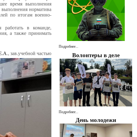
чшее время выполнения
я выполнения норматива
лей по итогам военно-
я работать в команде,
ния, а также принимать
Подробнее...
Е.А
., зав.учебной частью
Волонтеры в деле
Подробнее...
День молодежи