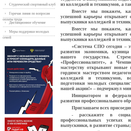
из колледжей и техникумов, а та
Студенческий спортивный клуб
Вместе мы покажем, ка
Горячая линия по вопросам
успешной карьеры открывает с
оплаты труда
выпускники колледжей и техник
Дистанционное обучение
Вместе мы покажем, ка
Меры поддержки молодых
успешной карьеры открывает с
семей
выпускники колледжей и техник
«Система СПО сегодня – эт
развития экономики, кузница
нашего государства. Стре
«Профессионалитет», а Чемпи
мастерству открывают
новые 
гордимся мастерством педагог
колледжей и техникумов, во
подготовки молодых специалис
нашей акции!» – подчеркнул ми
Инициатором и федерал
развития профессионального обр
Приглашаем всех присоедин
- расскажите в социа
профессиональных успехах 
выпускники, в развитие страны;