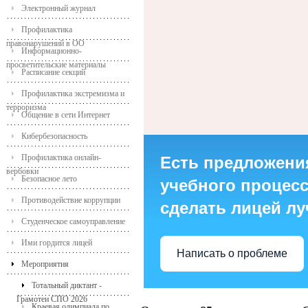
Электронный журнал
Профилактика
правонарушений в ОО
Информационно-
просветительские материалы
Расписание секций
Профилактика экстремизма и
терроризма
Общение в сети Интернет
Кибербезопасность
Профилактика онлайн-
Есть предложени
вербовки
Безопасное лето
учебного процесса
Противодействие коррупции
сделать лицей л
Студенческое самоуправление
Ими гордится лицей
Написать о проблеме
Мероприятия
Тотальный диктант -
Грамотеи СПО 2026
Краевая олимпиада по