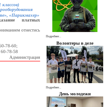
 классов)
трооборудования
те», «Парикмахер»
азание платных
ониманием отнестись
Подробнее...
Волонтеры в деле
60-78-60;
 60-78-58
Администрация
Подробнее...
День молодежи