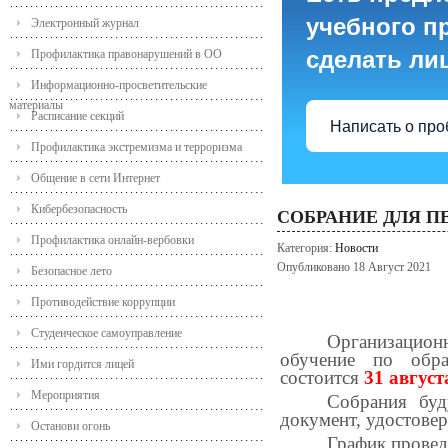
учебного пр
Электронный журнал
сделать ли
Профилактика правонарушений в ОО
Информационно-просветительские
материалы
Расписание секций
Написать о пр
Профилактика экстремизма и терроризма
Общение в сети Интернет
Кибербезопасность
СОБРАНИЕ ДЛЯ П
Профилактика онлайн-вербовки
Категория:
Новости
Опубликовано 18 Август 2021
Безопасное лето
Противодействие коррупции
Студенческое самоуправление
Организационн
обучение по обра
Ими гордится лицей
состоится
31 август
Мероприятия
Собрания буд
документ, удостовер
Останови огонь
График провед