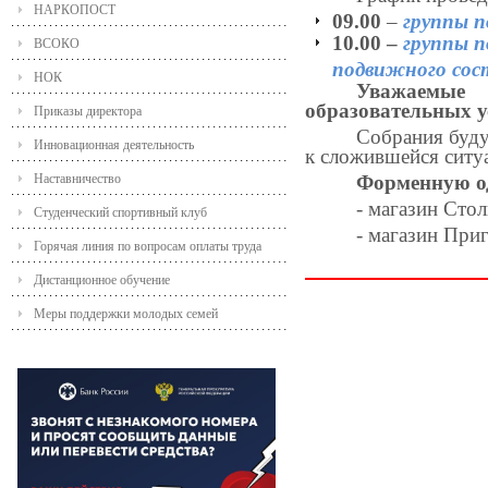
НАРКОПОСТ
09.00
–
группы п
10.00 –
группы п
ВСОКО
подвижного сос
НОК
Уважаемые
образовательных усл
Приказы директора
Собрания буду
Инновационная деятельность
к сложившейся ситуа
Наставничество
Форменную од
- магазин Стол
Студенческий спортивный клуб
- магазин Приг
Горячая линия по вопросам оплаты труда
Дистанционное обучение
Меры поддержки молодых семей