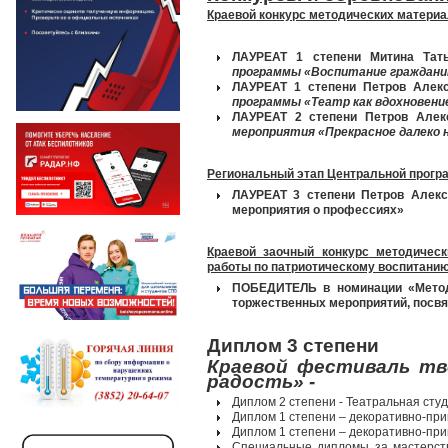
Краевой конкурс методических материа
ЛАУРЕАТ
1
степени
Митина Тат
программы «Воспитание граждани
ЛАУРЕАТ
1 степени
Петров Алек
программы «Театр как вдохновени
ЛАУРЕАТ
2 степени
Петров Алек
мероприятия «Прекрасное далеко н
Региональный этап
Центральной прогр
ЛАУРЕАТ
3 степени
Петров Алекс
мероприятия о профессиях»
Краевой заочный конкурс
методичес
работы по патриотическому
воспитанию
ПОБЕДИТЕЛЬ
в номинации «Мето
торжественных мероприятий, посв
Диплом 3 степени
Краевой
фестиваль
тв
радость» -
Диплом 2 степени - Театральная студ
Диплом 1 степени – декоративно-при
Диплом 1 степени – декоративно-при
Специальные дипломы за мастерств