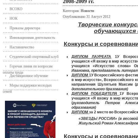
2008-2009 гг.
ВСОКО
Категория:
Новости
Опубликовано 31 Август 2012
НОК
Творческие
конкурс
Приказы директора
обучающихся 
Инновационная деятельность
Конкурсы
и соревнован
Наставничество
Студенческий спортивный клуб
ДИПЛОМ
ЛАУРЕАТА
1У Всеросси
учащихся «Я вхожу в мир искусств»
учащихся «Искусство слова» Ов
Горячая линия по вопросам
Ивановна, преподаватель литерат
оплаты труда
ДИПЛОМ
1У Всероссийского фести
Дистанционное обучение
в мир искусств», Всероссийского 
направления
Шулятьев Максим (
Меры поддержки молодых
дополнительного бразования)
семей
ДИПЛОМ ПОБЕДИТЕЛЯ
1У Всеро
учащихся «Я вхожу в мир искусств
(
руководитель Петров Алекса
образования)
ДИПЛОМ
за 2 место
во Всероссийс
«ЗВЕЗДЫ
РОССИИ»
(в весовой
Жигульский Роман Александров
Конкурсы и соревновани