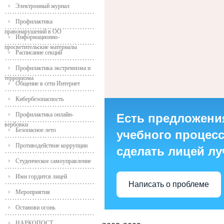
Электронный журнал
Профилактика
правонарушений в ОО
Информационно-
просветительские материалы
Расписание секций
Профилактика экстремизма и
терроризма
Общение в сети Интернет
Кибербезопасность
Профилактика онлайн-
Есть предложени
вербовки
Безопасное лето
учебного процесса
Противодействие коррупции
сделать лицей л
Студенческое самоуправление
Ими гордится лицей
Написать о проблеме
Мероприятия
Останови огонь
НАРКОПОСТ