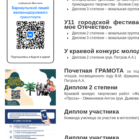
прикладного
творчества
- Волков Сер
Диплом 3 степени – вокальная группа
У11 городской фестива
мое Отечество»
Диплом 2 степени – вокальная группа
Диплом 3 степени – вокальная групп
У краевой конкурс мол
Диплом
2 степени (рук. Петров А.А.)
Почетная ГРАМОТА
за под
чтецов, посвященного году В.М. Шукшин
Петров А.А.
Диплом
2 степени
Краевой конкурс творческих работ «
«Проза»
- Овчинников Антон (рук. Дымова 
Диплом участника
Команда
училища за участие в интеллекту
Диплом участника