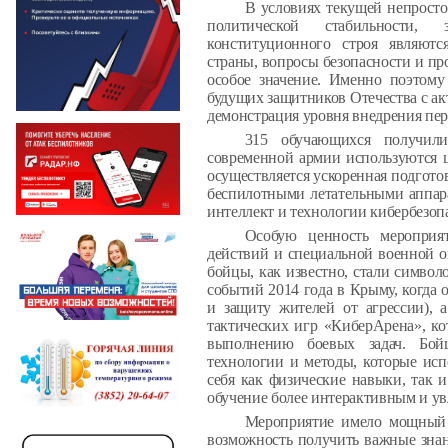
В условиях текущей непросто
политической стабильности,
конституционного строя являют
страны, вопросы безопасности и п
особое значение. Именно поэтому
будущих защитников Отечества с а
демонстрация уровня внедрения пер
315 обучающихся получили
современной армии используются 
осуществляется ускоренная подготов
беспилотными летательными аппар
интеллект и технологии кибербезоп
Особую ценность мероприя
действий и специальной военной 
бойцы, как известно, стали символ
событий 2014 года в Крыму, когда
и защиту жителей от агрессии), 
тактических игр «КиберАрена», к
выполнению боевых задач. Бой
технологии и методы, которые исп
себя как физические навыки, так и
обучение более интерактивным и у
Мероприятие имело мощный 
возможность получить важные знан