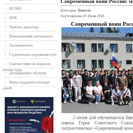
Современный воин России: м
ВСОКО
Категория:
Новости
Опубликовано 05 Июнь 2026
НОК
Современный воин Росс
Приказы директора
Инновационная деятельность
Наставничество
Студенческий спортивный клуб
Горячая линия по вопросам
оплаты труда
Дистанционное обучение
Меры поддержки молодых
семей
2 июня для обучающихся Бар
имени Героя Советского Союза
патриотическое «Современный воин