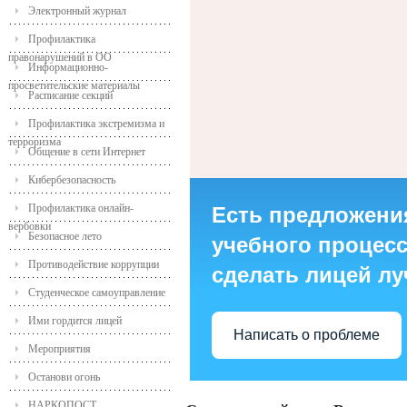
Электронный журнал
Профилактика
правонарушений в ОО
Информационно-
просветительские материалы
Расписание секций
Профилактика экстремизма и
терроризма
Общение в сети Интернет
Кибербезопасность
Профилактика онлайн-
Есть предложени
вербовки
Безопасное лето
учебного процесса
Противодействие коррупции
сделать лицей л
Студенческое самоуправление
Ими гордится лицей
Написать о проблеме
Мероприятия
Останови огонь
НАРКОПОСТ