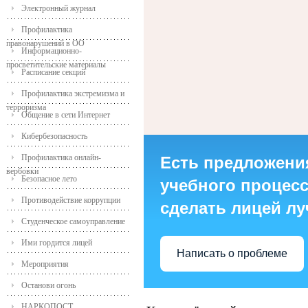
Электронный журнал
Профилактика
правонарушений в ОО
Информационно-
просветительские материалы
Расписание секций
Профилактика экстремизма и
терроризма
Общение в сети Интернет
Кибербезопасность
Профилактика онлайн-
Есть предложени
вербовки
Безопасное лето
учебного процесса
Противодействие коррупции
сделать лицей л
Студенческое самоуправление
Ими гордится лицей
Написать о проблеме
Мероприятия
Останови огонь
НАРКОПОСТ