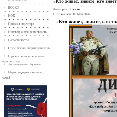
«Кто живёт, знайте, кто знае
ВСОКО
Категория:
Новости
Опубликовано 06 Май 2026
НОК
«Кто живёт, знайте, кто з
Приказы директора
Инновационная деятельность
Наставничество
Студенческий спортивный клуб
Горячая линия по вопросам
оплаты труда
Дистанционное обучение
Меры поддержки молодых
семей