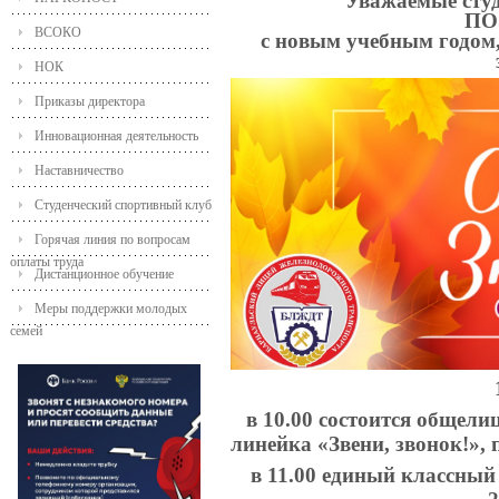
Уважаемые студ
ПО
ВСОКО
с новым учебным годом
НОК
Приказы директора
Инновационная деятельность
Наставничество
Студенческий спортивный клуб
Горячая линия по вопросам
оплаты труда
Дистанционное обучение
Меры поддержки молодых
семей
в 10.00 состоится общели
линейка «Звени, звонок!»,
в 11.00 единый классный