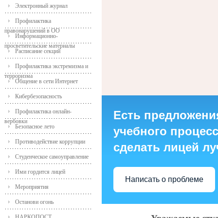
Электронный журнал
Профилактика
правонарушений в ОО
Информационно-
просветительские материалы
Расписание секций
Профилактика экстремизма и
терроризма
Общение в сети Интернет
Кибербезопасность
Профилактика онлайн-
Есть предложени
вербовки
Безопасное лето
учебного процесса
Противодействие коррупции
сделать лицей л
Студенческое самоуправление
Ими гордится лицей
Написать о проблеме
Мероприятия
Останови огонь
НАРКОПОСТ