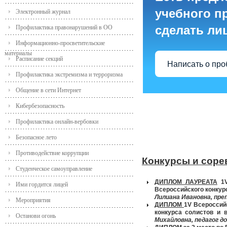
учебного пр
Электронный журнал
сделать ли
Профилактика правонарушений в ОО
Информационно-просветительские
материалы
Расписание секций
Написать о пр
Профилактика экстремизма и терроризма
Общение в сети Интернет
Кибербезопасность
Профилактика онлайн-вербовки
Безопасное лето
Противодействие коррупции
Конкурсы и соре
Студенческое самоуправление
ДИПЛОМ ЛАУРЕАТА
1
Ими гордится лицей
Всероссийского конкур
Лилиана Ивановна, пре
Мероприятия
ДИПЛОМ
1
V
Всероссийс
конкурса солистов и 
Останови огонь
Михайловна, педагог д