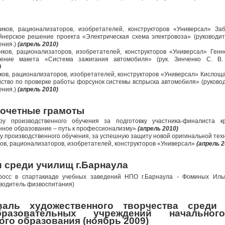
ников, рационализаторов, изобретателей, конструкторов «Универсал» З
нерское решение проекта «Электрическая схема электровоза» (руководите
ения.)
(апрель 2010)
иков, рационализаторов, изобретателей, конструкторов «Универсал» Генн
ение макета «Система зажигания автомобиля» (рук. Зинченко С. В. 
)
иков, рационализаторов, изобретателей, конструкторов «Универсал» Кислощ
йство по проверке работы форсунок системы вспрыска автомобиля» (руковод
ения.)
(апрель 2010)
почетные грамоты
ру производственного обучения за подготовку участника-финалиста кр
ное образование – путь к профессионализму»
(апрель 2010)
ру производственного обучения, за успешную защиту новой оригинальной тех
ков, рационализаторов, изобретателей, конструкторов «Универсал»
(апрель 2
и среди училищ г.Барнаула
кросс в спартакиаде учебных заведений НПО г.Барнаула - Фоминых Иль
оводитель физвоспитания)
валь художественного творчества среди
бразовательных учреждений начально
го образования (ноябрь 2009)