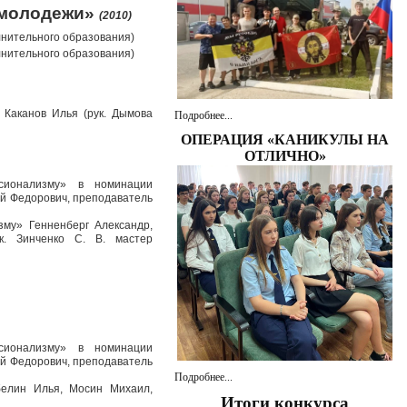
 молодежи»
(2010)
лнительного образования)
лнительного образования)
 Каканов Илья (рук. Дымова
Подробнее...
ОПЕРАЦИЯ «КАНИКУЛЫ НА
ОТЛИЧНО»
ссионализму» в номинации
ай Федорович, преподаватель
зму» Генненберг Александр,
к. Зинченко С. В. мастер
ссионализму» в номинации
ай Федорович, преподаватель
Подробнее...
абелин Илья, Мосин Михаил,
Итоги конкурса