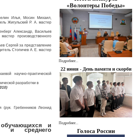
«Волонтеры Победы»
абелин Илья, Мосин Михаил,
ль Жигульский Р. А. мастер
енберг Александр, Васильев
мастер производственного
аев Сергей за представление
итель Стопичев А. Е. мастер
Подробнее...
22 июня - День памяти и скорби
аевой научно-практической
нической разработки в
010)
я (рук. Гребенников Леонид
Подробнее...
 обучающихся и
го и среднего
Голоса России