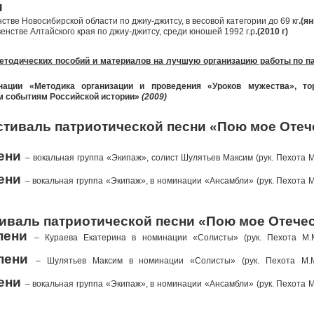
и
стве Новосибирской области по джиу-джитсу, в весовой категории до 69 кг
.(я
венстве Алтайского края по джиу-джитсу, среди юношей 1992 г.р
.(2010 г)
методических пособий и материалов на лучшую организацию работы по п
ции «Методика организации и проведения «Уроков мужества», тор
 событиям Российской истории»
(2009)
тиваль патриотической песни «Пою мое Отеч
ени
– вокальная группа «Экипаж», солист Шулятьев Максим (рук. Пехота М
ени
– вокальная группа «Экипаж», в номинации «Ансамбли» (рук. Пехота М
иваль патриотической песни «Пою мое Отече
пени
– Кураева Екатерина в номинации «Солисты» (рук. Пехота М.М
пени
– Шулятьев Максим в номинации «Солисты» (рук. Пехота М.М
ени
– вокальная группа «Экипаж», в номинации «Ансамбли» (рук. Пехота М