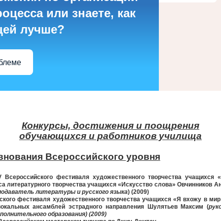
оцесса или знаете, как
цей лучше?
облеме
Конкурсы, достижения и поощрения
обучающихся и работников училища
внования Всероссийского уровня
V
Всероссийского фестиваля художественного творчества учащихся «
са литературного творчества учащихся «Искусство слова» Овчинников Ан
подаватель литературы и русского языка
) (2009)
кого фестиваля художественного творчества учащихся «Я вхожу в мир 
вокальных ансамблей эстрадного направления Шулятьев Максим (
рук
ополнительного образования) (2009)