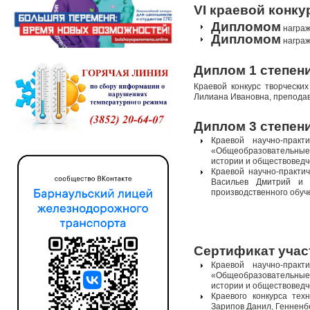
VI
краевой конку
Дипломом
награж
Дипломом
награж
Диплом 1 степени
Краевой конкурс творчески
Лилиана Ивановна, преподав
Диплом 3 степен
Краевой научно-прак
«Общеобразовательные п
истории и обществоведч
Краевой научно-практи
Васильев Дмитрий и 
производственного обуч
Сертификат учас
Краевой научно-прак
«Общеобразовательные п
истории и обществоведч
Краевого конкурса тех
Зарипов Данил, Генненб