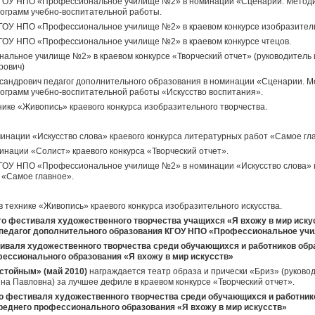
 КГОУ НПО «Профессиональное училище №2» в номинации «Сценарии. Методи
рограмм учебно-воспитательной работы.
 КГОУ НПО «Профессиональное училище №2» в краевом конкурсе изобразитель
 КГОУ НПО «Профессиональное училище №2» в краевом конкурсе чтецов.
альное училище №2» в краевом конкурсе «Творческий отчет» (руководитель 
рович)
ксандрович педагог дополнительного образования в номинации «Сценарии. М
рограмм учебно-воспитательной работы «Искусство воспитания».
нике «Живопись» краевого конкурса изобразительного творчества.
минации «Искусство слова» краевого конкурса литературных работ «Самое гл
инации «Солист» краевого конкурса «Творческий отчет».
 КГОУ НПО «Профессиональное училище №2» в номинации «Искусство слова» к
 «Самое главное».
 в технике «Живопись» краевого конкурса изобразительного искусства.
о фестиваля художественного творчества учащихся «Я вхожу в мир иску
едагог дополнительного образования КГОУ НПО «Профессиональное учили
тиваля художественного творчества среди обучающихся и работников об
фессионального образования «Я вхожу в мир искусств»
остойным» (май 2010)
награждается театр образа и прически «Бриз» (руков
на Павловна) за лучшее дефиле в краевом конкурсе «Творческий отчет».
о фестиваля художественного творчества среди обучающихся и работни
реднего профессионального образования «Я вхожу в мир искусств»