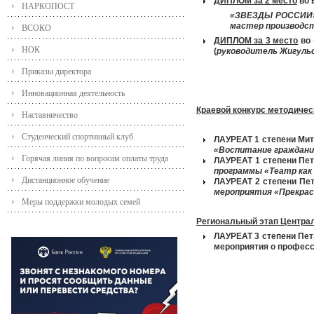
ДИПЛОМ за 2 место
во 
НАРКОПОСТ
«ЗВЕЗДЫ РОССИИ
мастер производст
ВСОКО
ДИПЛОМ за 3 место
во 
НОК
(
руководитель Жигульс
Приказы директора
Инновационная деятельность
Краевой конкурс методичес
Наставничество
Студенческий спортивный клуб
ЛАУРЕАТ 1 степени Мит
«Воспитание граждани
Горячая линия по вопросам оплаты труда
ЛАУРЕАТ 1 степени Пет
программы «Театр как 
Дистанционное обучение
ЛАУРЕАТ 2 степени Пет
мероприятия «Прекрасн
Меры поддержки молодых семей
Региональный этап Центра
ЛАУРЕАТ 3 степени Пет
мероприятия о профес