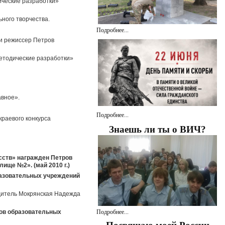
ческие разработки»
ного творчества.
Подробнее...
и режиссер Петров
етодические разработки»
авное».
Подробнее...
раевого конкурса
Знаешь ли ты о ВИЧ?
сств» награжден Петров
ще №2». (май 2010 г.)
разовательных учреждений
одитель Мокрянская Надежда
Подробнее...
ков образовательных