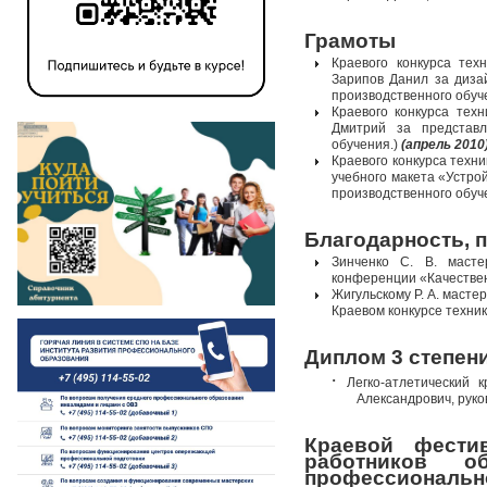
Грамоты
Краевого конкурса тех
Зарипов Данил за дизай
производственного обуч
Краевого конкурса техн
Дмитрий за представл
обучения.)
(апрель 2010
Краевого конкурса техн
учебного макета «Устро
производственного обуч
Благодарность, 
Зинченко С. В. масте
конференции «Качествен
Жигульскому Р. А. масте
Краевом конкурсе техни
Диплом 3 степен
·
Легко-атлетический 
Александрович, рук
Краевой фести
работников о
профессионально