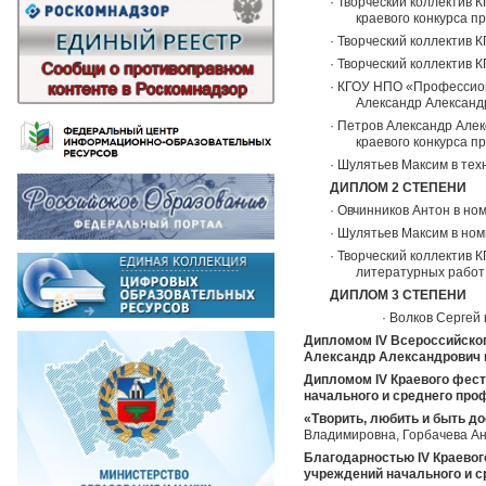
· Творческий коллектив
краевого конкурса п
· Творческий коллектив
· Творческий коллектив
· КГОУ НПО «Профессион
Александр Александ
· Петров Александр Але
краевого конкурса п
· Шулятьев Максим в тех
ДИПЛОМ 2 СТЕПЕНИ
· Овчинников Антон в но
· Шулятьев Максим в ном
· Творческий коллектив
литературных работ
ДИПЛОМ 3 СТЕПЕНИ
· Волков Сергей
Дипломом IV Всероссийског
Александр Александрович п
Дипломом IV Краевого фес
начального и среднего про
«Творить, любить и быть д
Владимировна, Горбачева Ан
Благодарностью IV Краевог
учреждений начального и с