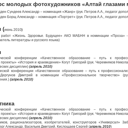
рс молодых фотохудожников «Алтай глазами
ден Сундеев Александр – номинация «Жанр» (рук. Петров А.А., педагог допо
ден Борщ Александр – номинация «Портрет» (рук. Петров А.А., педагог допо
 (
июнь 2010
)
х работ «Жизнь. Здоровье. Будущее» АКО МАБНН в номинации «Проза» -
атель литературы и русского языка)
и
тической конференции «Качественное образование – путь к профе
роекты» «История и краеведение» Когут Григорий (рук. Черемняков Никол
еских дисциплин)
(апрель 2010)
ческой конференции «Качественное образование – путь к профессионали
Дергунов Дмитрий в номинации «Профессиональное творчество» (ру
ения.)
(апрель 2010)
тника
тической конференции «Качественное образование – путь к профе
роекты» «История и краеведение» Когут Григорий (рук. Черемняков Никол
еских дисциплин)
(апрель 2010)
ников, рационализаторов, изобретателей, конструкторов «Универсал» З
ерг Александр, Васильев Дмитрий, Кислощаев Сергей (
апрель 2010
)