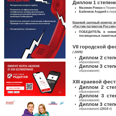
Диплом 1 степен
Мазякин Роман
в Первен
Бабенков Андрей
в пер
Краевой заочный конкурс 
«Растим патриотов России»
ПОБЕДИТЕЛЬ в номина
посвященных памятным
VII
городской фес
( 2009)
Диплом 2 степ
образования)
Диплом 3 степ
образования)
XIII
краевой фест
Диплом 2 сте
образования)
Диплом 3 сте
образования)
Диплом 3 степ
образования)
(2010 г)