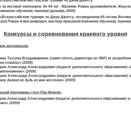
Всероссийском мастерском турнире по Джиу-Джитсу
»
(в весовой категории до 69 кг) -
Мазякин Роман (
руководитель Жигуль
венного обучения, тренер
) (декабрь 2009)
«Всероссийском турнире по Джиу-Джитсу, посвященном 65-летию Велик
кий Роман Александрович, мастер производственного обучения, тренер
Конкурсы и соревнования краевого уровня
ких материалов:
ина Татьяна Владимировна (заместитель директора по УВР)
за разработ
на страны» (2009)
ров Александр Александрович (педагог дополнительного образования)
з
вдохновение» (2009)
ров Александр Александрович (педагог дополнительного образования)
з
ое далеко не будь ко мне жестоко» (2009)
льной программы «Арт-Про Форум»
ров Александр Александрович (педагог дополнительного образования) в
сиях»
(2009)