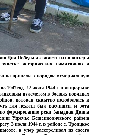
ерии Дня Победы
активисты и волонтеры
 очистке исторических памятников и
ровны
привели в порядок мемориальную
 1942год. 22 июня 1944 г. при прорыве
станковым пулеметом в боевых порядках
ойцов, которая скрытно подобралась к
путь для пехоты был расчищен, и рота
 по форсированию реки Западная Двина
евни Узречье Бешенковичского района
гу. 3 июля 1944 г. в районе с. Троицкое
ысоте, в упор расстреливал из своего