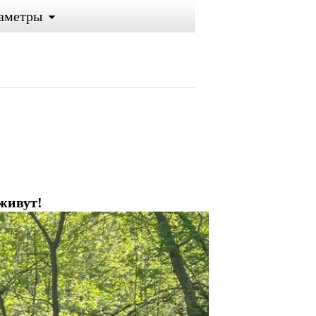
аметры
 живут!