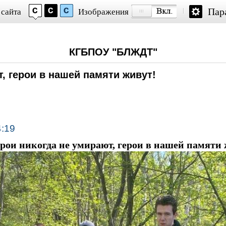
Пар
 сайта
Изображения
КГБПОУ "БЛЖДТ"
, герои в нашей памяти живут!
4:19
рои никогда не умирают, герои в нашей памяти