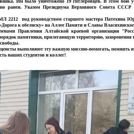
вника. Им было уничтожено 19 гитлеровцев. В этом бою у 
но ранен. Указом Президиума Верховного Совета СССР от
МЛ 2212 под руководством старшего мастера Патехина Ю
 «Дорога к обелиску» на Аллее Памяти и Славы Власихинско
ленами Правления Алтайской краевой организации "Рос
орядок памятники, прилегающую территорию, захоронения в
 свободы.
ицеисты выполняют эту важную миссию-помогать, помнить и 
ть наших студентов и коллег!