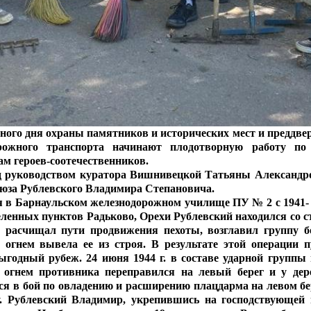
ного дня охраны памятников и исторических мест и преддв
орожного транспорта
начинают плодотворную работу по
м героев-соотечественников.
д руководством куратора Вишнивецкой Татьяны Александ
оюза Рублевского Владимира Степановича.
в Барнаульском железнодорожном училище ПУ № 2 с 1941- по
еленных пунктов Радьково, Орехи Рублевский находился со 
ем расчищал пути продвижения пехоты, возглавил группу б
 огнем вывела ее из строя. В результате этой операции 
ыгодный рубеж. 24 июня 1944 г. в составе ударной группы
 огнем противника переправился на левый берег и у дер
я в бой по овладению и расширению плацдарма на левом бере
. Рублевский Владимир, укрепившись на господствующей в