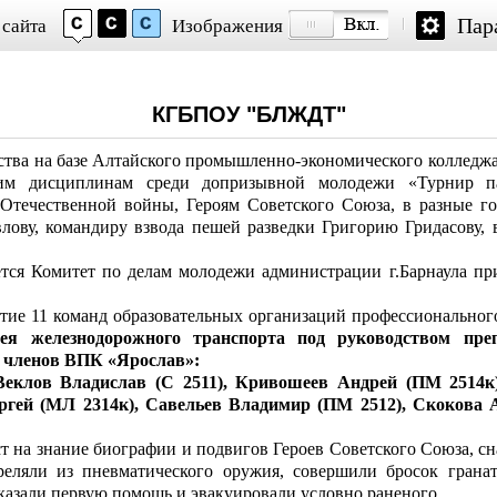
Пар
 сайта
Изображения
КГБПОУ "БЛЖДТ"
ества на базе Алтайского промышленно-экономического колледж
ким дисциплинам среди допризывной молодежи «Турнир па
Отечественной войны, Героям Советского Союза, в разные г
влову, командиру взвода пешей разведки Григорию Гридасову,
ется Комитет по делам молодежи администрации г.Барнаула пр
тие 11 команд образовательных организаций профессионального
ея железнодорожного транспорта под руководством пре
е членов ВПК «Ярослав»:
Веклов Владислав (С 2511), Кривошеев Андрей (ПМ 2514к
ргей (МЛ 2314к), Савельев Владимир (ПМ 2512), Скокова 
т на знание биографии и подвигов Героев Советского Союза, с
реляли из пневматического оружия, совершили бросок грана
казали первую помощь и эвакуировали условно раненого.