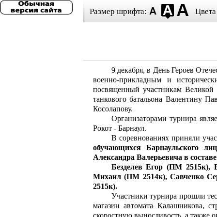
Размер шрифта:
Цвета
9 декабря, в День Героев Отеч
военно-прикладным и историчес
посвященный участникам Великой 
танкового батальона Валентину Па
Косолапову.
Организаторами турнира явля
Рокот - Барнаул.
В соревнованиях приняли учас
обучающихся Барнаульского лиц
Александра Валерьевича в состав
Безделев Егор (ПМ 2515к), 
Михаил (ПМ 2514к), Савченко Се
2515к).
Участники турнира прошли тес
магазин автомата Калашникова, ст
скоростную выносливость, а также о