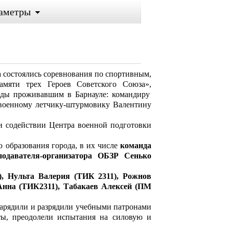
аметры
а состоялись соревнования по спортивным,
мяти трех Героев Советского Союза»,
оды проживавшим в Барнауле: командиру
 военному летчику-штурмовику Валентину
и содействии Центра военной подготовки
 образования города, в их числе
команда
подавателя-организатора ОБЗР Сенько
), Нульта Валерия (ТИК 2311), Рожнов
Анна (ТИК2311), Табакаев Алексей (ПМ
нарядили и разрядили учебными патронами
ты, преодолели испытания на силовую и